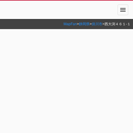
menu
MapFan
>
静岡県
>
掛川市
>
西大渕４６１‐１