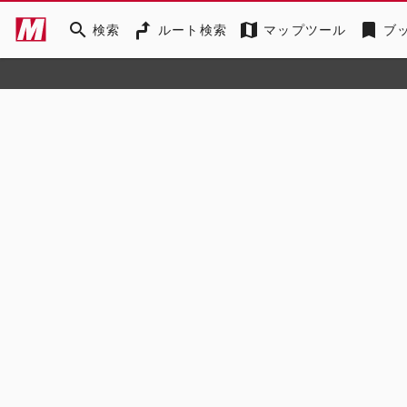
search
map
bookmark
検索
ルート検索
マップツール
ブ