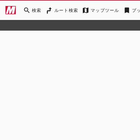
search
map
bookmark
検索
ルート検索
マップツール
ブ