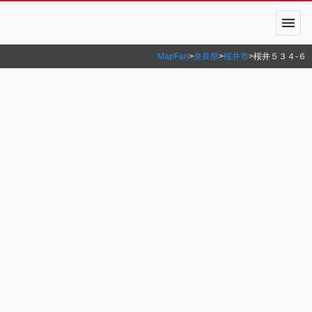
menu
MapFan
>
奈良県
>
桜井市
>
桜井５３４‐６