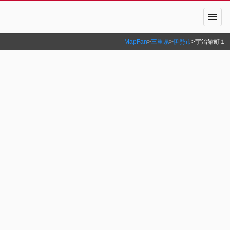
menu
MapFan
>
三重県
>
伊勢市
>
宇治館町１