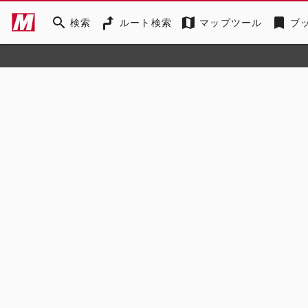
search
map
bookmark
検索
ルート検索
マップツール
ブ