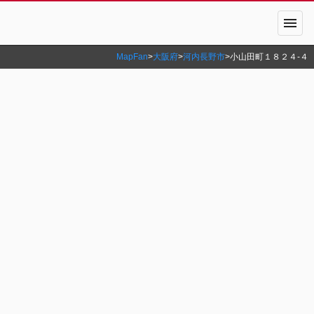
menu
MapFan
>
大阪府
>
河内長野市
>
小山田町１８２４‐４