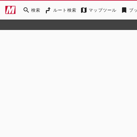
search
map
bookmark
検索
ルート検索
マップツール
ブ