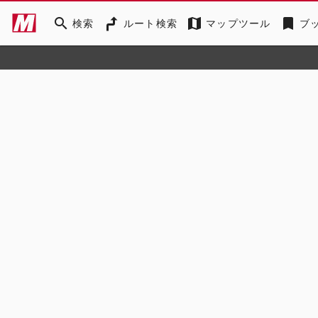
search
map
bookmark
検索
ルート検索
マップツール
ブ