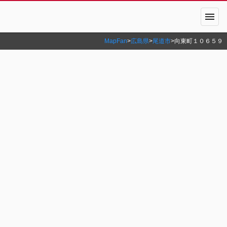
menu
MapFan
>
広島県
>
尾道市
>
向東町１０６５９