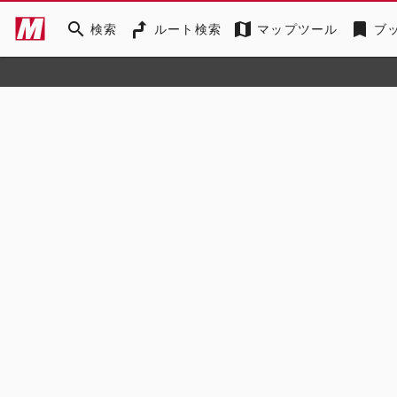
search
map
bookmark
検索
ルート検索
マップツール
ブ