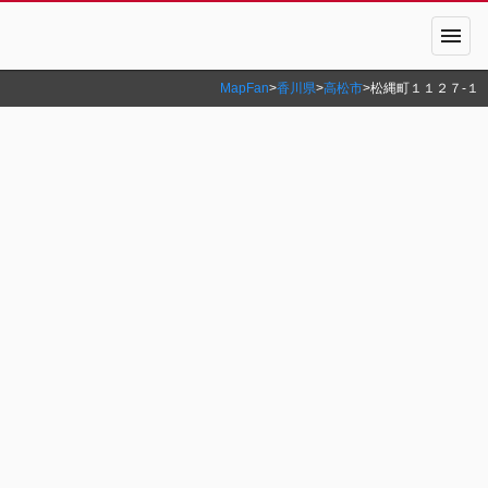
menu
MapFan
>
香川県
>
高松市
>
松縄町１１２７‐１