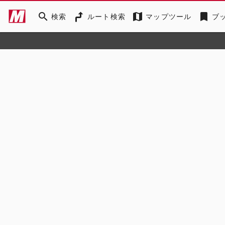
search
map
bookmark
検索
ルート検索
マップツール
ブ