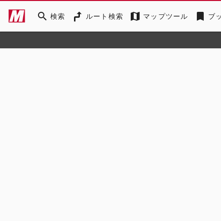
search
map
bookmark
検索
ルート検索
マップツール
ブ