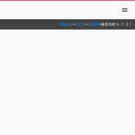
menu
MapFan
>
山口県
>
岩国市
>
麻里布町６‐７‐２７