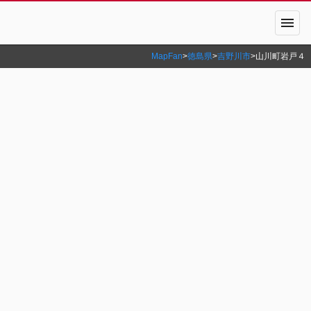
menu
MapFan
>
徳島県
>
吉野川市
>
山川町岩戸４