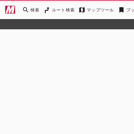
search
map
bookmark
検索
ルート検索
マップツール
ブ