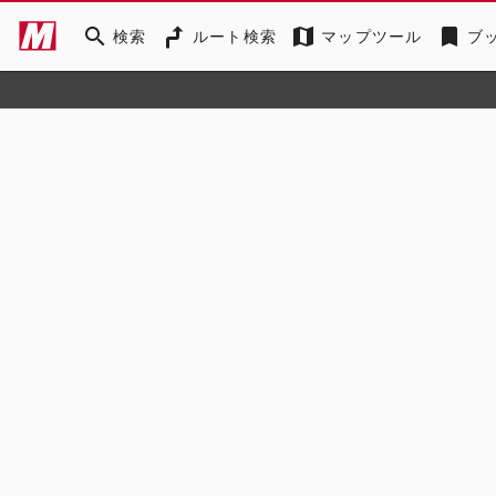
search
map
bookmark
検索
ルート検索
マップツール
ブ