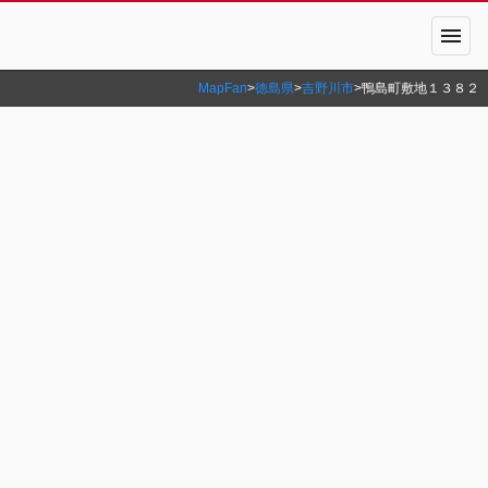
menu
MapFan
>
徳島県
>
吉野川市
>
鴨島町敷地１３８２