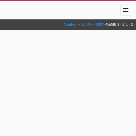
menu
MapFan
>
山口県
>
下関市
>
竹崎町３‐１１‐２