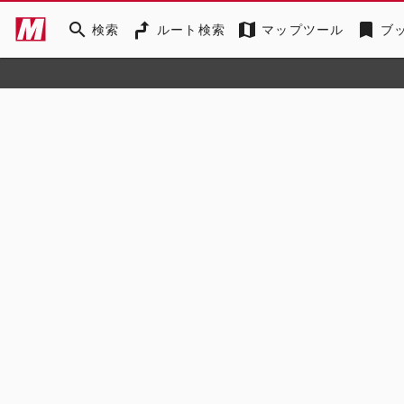
search
map
bookmark
検索
ルート検索
マップツール
ブ