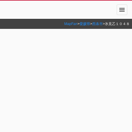
menu
MapFan
>
愛媛県
>
西条市
>
氷見乙１０４８