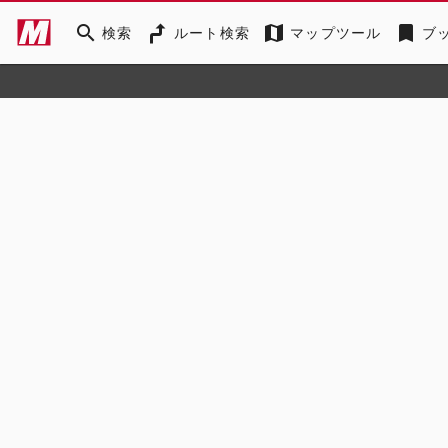
search
map
bookmark
検索
ルート検索
マップツール
ブ