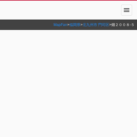
menu
MapFan
>
福岡県
>
北九州市 門司区
>
畑２００８‐５