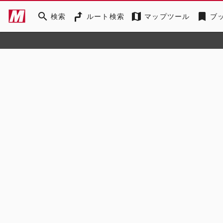
search
map
bookmark
検索
ルート検索
マップツール
ブ