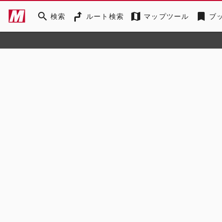
search
map
bookmark
検索
ルート検索
マップツール
ブ