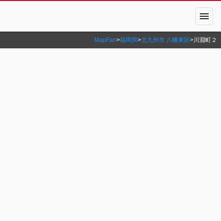
menu
MapFan
>
福岡県
>
北九州市 八幡東区
>
川淵町２