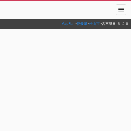
menu
MapFan
>
愛媛県
>
松山市
>
古三津５‐５‐２６