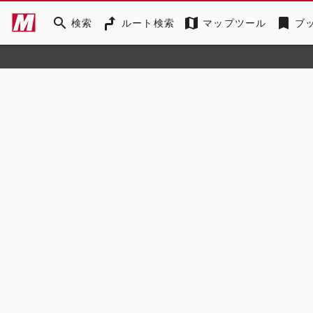
search
map
bookmark
検索
ルート検索
マップツール
ブ