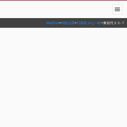
menu
MapFan
>
和歌山県
>
日高郡 みなべ町
>
東岩代３３‐７