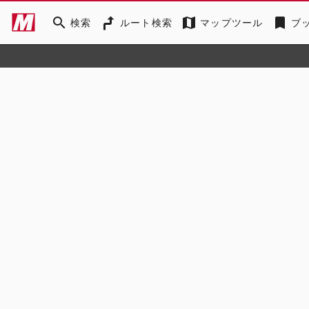
search
map
bookmark
検索
ルート検索
マップツール
ブ