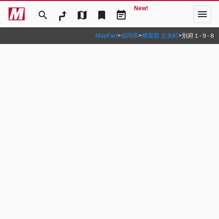
New!
menu
search
map
bookmark
event_note
MapFan
>
福岡県
>
糟屋郡 志免町
>
別府１‐９‐８