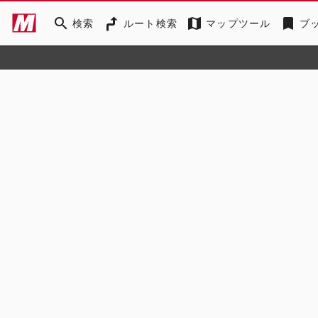
search
map
bookmark
検索
ルート検索
マップツール
ブ