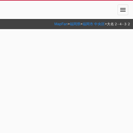
menu
MapFan
>
福岡県
>
福岡市 中央区
>
大名２‐４‐３２