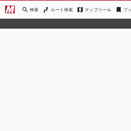
search
map
bookmark
検索
ルート検索
マップツール
ブ