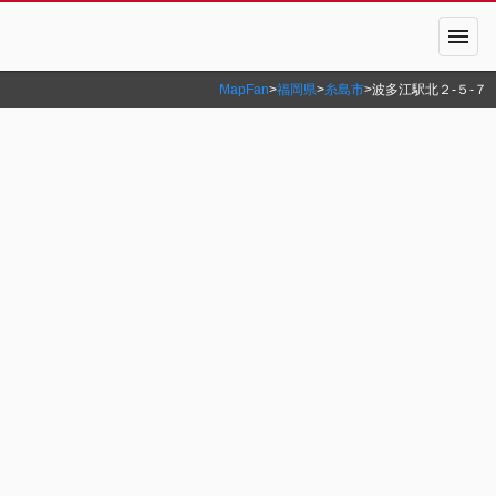
menu
MapFan
>
福岡県
>
糸島市
>
波多江駅北２‐５‐７