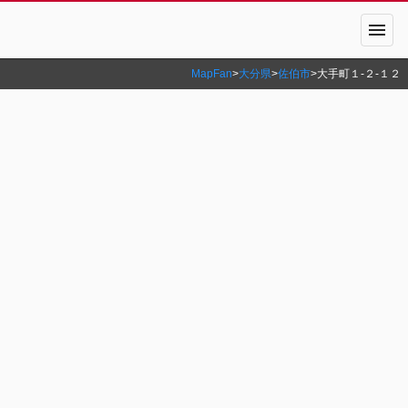
menu
MapFan
>
大分県
>
佐伯市
>
大手町１‐２‐１２