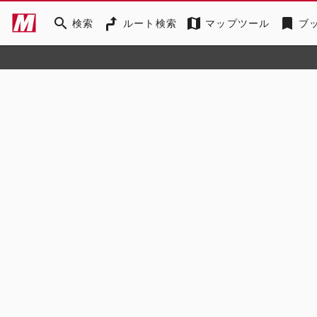
search
map
bookmark
検索
ルート検索
マップツール
ブ