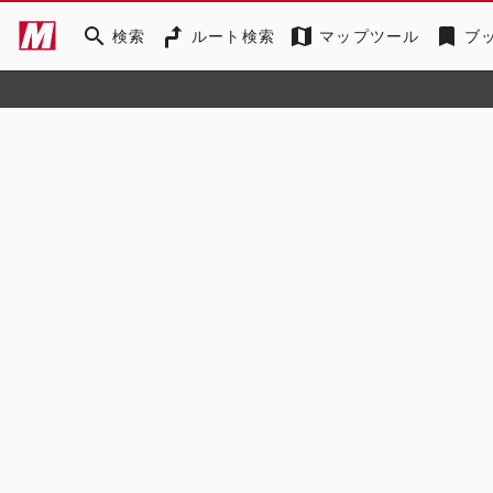
search
map
bookmark
検索
ルート検索
マップツール
ブ