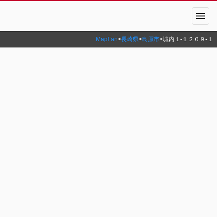
menu
MapFan
>
長崎県
>
島原市
>
城内１‐１２０９‐１