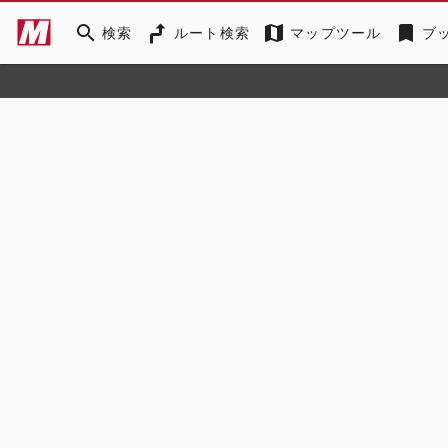
search
map
bookmark
検索
ルート検索
マップツール
ブ