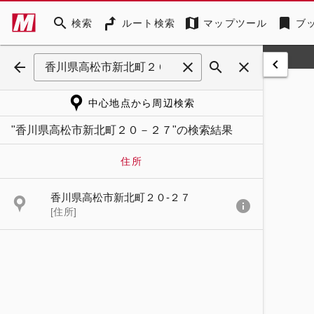
search
map
bookmark
検索
ルート検索
マップツール
ブ
keyboard_arrow_left
arrow_back
clear
search
close
中心地点から周辺検索
"香川県高松市新北町２０－２７"の検索結果
住所
香川県高松市新北町２０-２７
info
[住所]