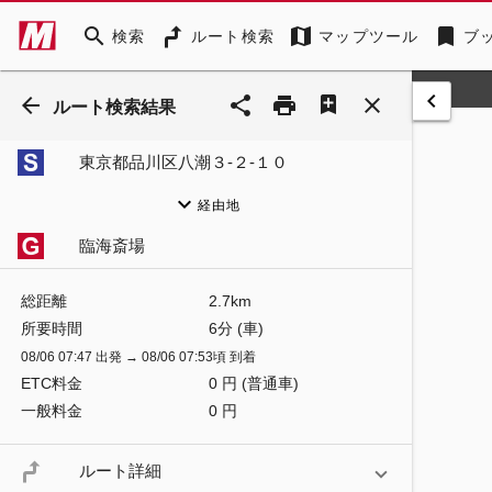
search
map
bookmark
検索
ルート検索
マップツール
ブ
keyboard_arrow_left
arrow_back
share
print
close
ルート検索結果
東京都品川区八潮３‐２‐１０
keyboard_arrow_down
経由地
臨海斎場
総距離
2.7km
所要時間
6分 (車)
08/06 07:47 出発 → 08/06 07:53頃 到着
ETC料金
0 円 (普通車)
一般料金
0 円
ルート詳細