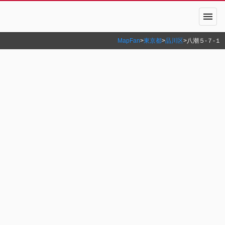
menu
MapFan
>
東京都
>
品川区
>
八潮５‐７‐１