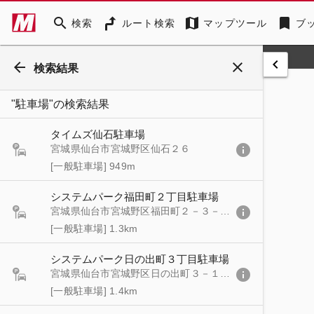
search
map
bookmark
検索
ルート検索
マップツール
ブ
keyboard_arrow_left
arrow_back
close
検索結果
"駐車場"の検索結果
タイムズ仙石駐車場
info
宮城県仙台市宮城野区仙石２６
[一般駐車場]
949m
システムパーク福田町２丁目駐車場
info
宮城県仙台市宮城野区福田町２－３－４３
[一般駐車場]
1.3km
システムパーク日の出町３丁目駐車場
info
宮城県仙台市宮城野区日の出町３－１－２０
[一般駐車場]
1.4km