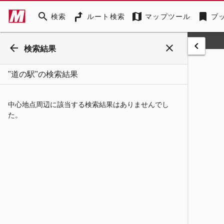
search
map
bookmark
検索
ルート検索
マップツール
ブ
keyboard_arrow_left
arrow_back
close
検索結果
"道の駅"の検索結果
中心地点周辺に該当する検索結果はありませんでし
た。