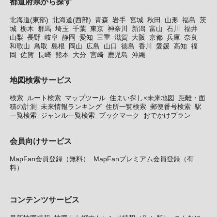
都道府県から探す
北海道(東部)
北海道(西部)
青森
岩手
宮城
秋田
山形
福島
茨
城
栃木
群馬
埼玉
千葉
東京
神奈川
新潟
富山
石川
福井
山梨
長野
岐阜
静岡
愛知
三重
滋賀
大阪
京都
兵庫
奈良
和歌山
鳥取
島根
岡山
広島
山口
徳島
香川
愛媛
高知
福
岡
佐賀
長崎
熊本
大分
宮崎
鹿児島
沖縄
地図検索サービス
検索
ルート検索
マップツール
住まい探し×未来地図
距離・面
積の計測
未来情報ランキング
住所一覧検索
郵便番号検索
駅
一覧検索
ジャンル一覧検索
ブックマーク
おでかけプラン
会員向けサービス
MapFan会員登録（無料）
MapFanプレミアム会員登録（有
料）
コンテンツサービス