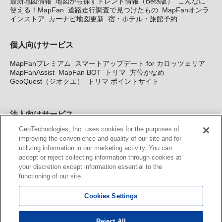
最新地図情報
地図から探すトレンド情報（Beta版）
こんなに
使える！MapFan
道路走行調査で見つけたもの
MapFanオンラ
インストア
カーナビ地図更新
宿・ホテル・旅館予約
個人向けサービス
MapFanプレミアム
スマートアップデート for カロッツェリア
MapFanAssist
MapFan BOT
トリマ
方位かなめ
GeoQuest（ジオクエ）
トリマ ポイントサイト
法人向けサービス
GeoTechnologies, Inc. uses cookies for the purposes of
法人向け地図・位置情報サービス
WEBサイト・システム向け地
improving the convenience and quality of our site and for
図API
Windows PC向け地図開発キット
MapFan DB
住所確認
utilizing information in our marketing activity. You can
サービス
MAP WORLD+
トリマ広告
Geo-Research
スグロ
accept or reject collecting information through cookies at
ジ
your discretion except information essential to the
functioning of our site.
カーナビ地図更新サービス
Cookies Settings
MapFan スマートメンバーズ
カロッツェリア地図割プラス
KENWOOD MapFan Club
Reject All