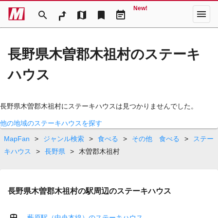
New!
menu
search
map
bookmark
event_note
長野県木曽郡木祖村のステーキ
ハウス
長野県木曽郡木祖村にステーキハウスは見つかりませんでした。
他の地域のステーキハウスを探す
MapFan
>
ジャンル検索
>
食べる
>
その他 食べる
>
ステー
キハウス
>
長野県
>
木曽郡木祖村
長野県木曽郡木祖村の駅周辺のステーキハウス
藪原駅（中央本線）のステーキハウス