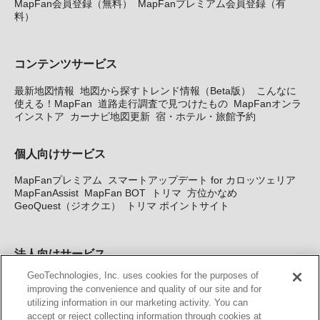
MapFan会員登録（無料）
MapFanプレミアム会員登録（有
料）
コンテンツサービス
最新地図情報
地図から探すトレンド情報（Beta版）
こんなに
使える！MapFan
道路走行調査で見つけたもの
MapFanオンラ
インストア
カーナビ地図更新
宿・ホテル・旅館予約
個人向けサービス
MapFanプレミアム
スマートアップデート for カロッツェリア
MapFanAssist
MapFan BOT
トリマ
方位かなめ
GeoQuest（ジオクエ）
トリマ ポイントサイト
法人向けサービス
GeoTechnologies, Inc. uses cookies for the purposes of
法人向け地図・位置情報サービス
WEBサイト・システム向け地
improving the convenience and quality of our site and for
図API
Windows PC向け地図開発キット
MapFan DB
住所確認
utilizing information in our marketing activity. You can
サービス
MAP WORLD+
トリマ広告
Geo-Research
スグロ
accept or reject collecting information through cookies at
ジ