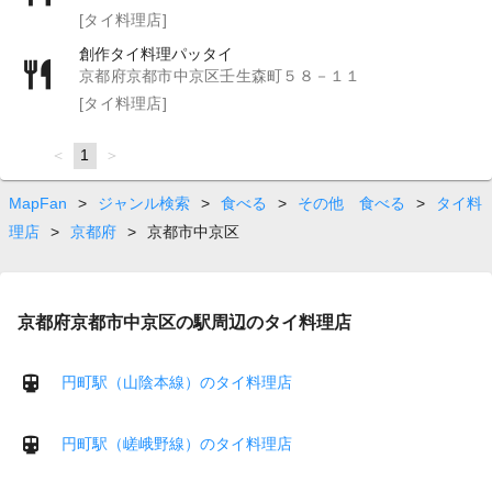
[タイ料理店]
創作タイ料理パッタイ
京都府京都市中京区壬生森町５８－１１
[タイ料理店]
page
You're
1
page
on
page
MapFan
>
ジャンル検索
>
食べる
>
その他 食べる
>
タイ料
理店
>
京都府
>
京都市中京区
京都府京都市中京区の駅周辺のタイ料理店
円町駅（山陰本線）のタイ料理店
円町駅（嵯峨野線）のタイ料理店