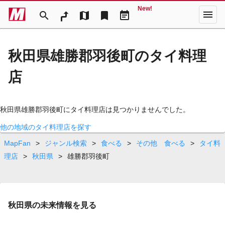
New!
menu
search
map
bookmark
event_note
秋田県雄勝郡羽後町のタイ料理
店
秋田県雄勝郡羽後町にタイ料理店は見つかりませんでした。
他の地域のタイ料理店を探す
MapFan
>
ジャンル検索
>
食べる
>
その他 食べる
>
タイ料
理店
>
秋田県
>
雄勝郡羽後町
秋田県の未来情報を見る