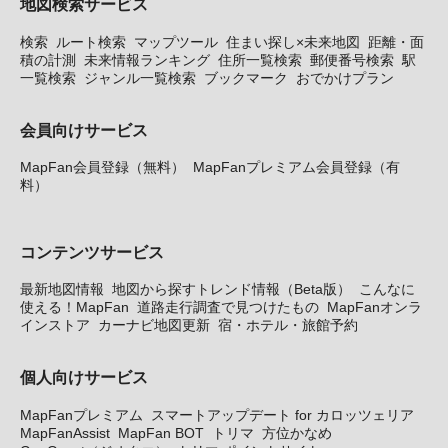
地図検索サービス
検索
ルート検索
マップツール
住まい探し×未来地図
距離・面
積の計測
未来情報ランキング
住所一覧検索
郵便番号検索
駅
一覧検索
ジャンル一覧検索
ブックマーク
おでかけプラン
会員向けサービス
MapFan会員登録（無料）
MapFanプレミアム会員登録（有
料）
コンテンツサービス
最新地図情報
地図から探すトレンド情報（Beta版）
こんなに
使える！MapFan
道路走行調査で見つけたもの
MapFanオンラ
インストア
カーナビ地図更新
宿・ホテル・旅館予約
個人向けサービス
MapFanプレミアム
スマートアップデート for カロッツェリア
MapFanAssist
MapFan BOT
トリマ
方位かなめ