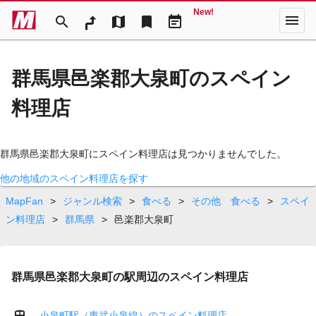
New!
menu
search
map
bookmark
event_note
群馬県邑楽郡大泉町のスペイン
料理店
群馬県邑楽郡大泉町にスペイン料理店は見つかりませんでした。
他の地域のスペイン料理店を探す
MapFan
>
ジャンル検索
>
食べる
>
その他 食べる
>
スペイ
ン料理店
>
群馬県
>
邑楽郡大泉町
群馬県邑楽郡大泉町の駅周辺のスペイン料理店
小泉町駅（東武小泉線）のスペイン料理店