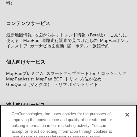
料）
コンテンツサービス
最新地図情報
地図から探すトレンド情報（Beta版）
こんなに
使える！MapFan
道路走行調査で見つけたもの
MapFanオンラ
インストア
カーナビ地図更新
宿・ホテル・旅館予約
個人向けサービス
MapFanプレミアム
スマートアップデート for カロッツェリア
MapFanAssist
MapFan BOT
トリマ
方位かなめ
GeoQuest（ジオクエ）
トリマ ポイントサイト
法人向けサービス
GeoTechnologies, Inc. uses cookies for the purposes of
法人向け地図・位置情報サービス
WEBサイト・システム向け地
improving the convenience and quality of our site and for
図API
Windows PC向け地図開発キット
MapFan DB
住所確認
utilizing information in our marketing activity. You can
サービス
MAP WORLD+
トリマ広告
Geo-Research
スグロ
accept or reject collecting information through cookies at
ジ