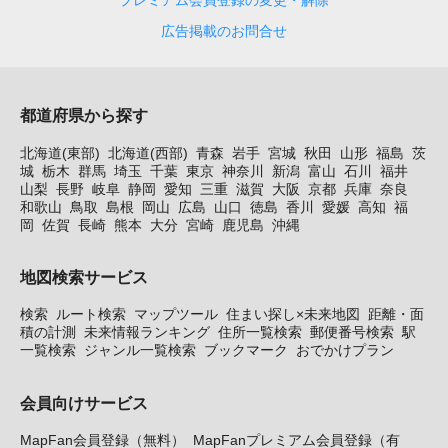
広告掲載のお問合せ
都道府県から探す
北海道(東部)
北海道(西部)
青森
岩手
宮城
秋田
山形
福島
茨
城
栃木
群馬
埼玉
千葉
東京
神奈川
新潟
富山
石川
福井
山梨
長野
岐阜
静岡
愛知
三重
滋賀
大阪
京都
兵庫
奈良
和歌山
鳥取
島根
岡山
広島
山口
徳島
香川
愛媛
高知
福
岡
佐賀
長崎
熊本
大分
宮崎
鹿児島
沖縄
地図検索サービス
検索
ルート検索
マップツール
住まい探し×未来地図
距離・面
積の計測
未来情報ランキング
住所一覧検索
郵便番号検索
駅
一覧検索
ジャンル一覧検索
ブックマーク
おでかけプラン
会員向けサービス
MapFan会員登録（無料）
MapFanプレミアム会員登録（有