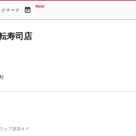
New!
event_note
ックマーク
転寿司店
R］
ウェア原宿４Ｆ