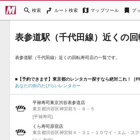
search
map
bookmark
検索
ルート検索
マップツール
ブ
表参道駅（千代田線）近くの回
表参道駅（千代田線）近くの回転寿司店の一覧です。
■【予約できます】東京都のレンタカー探すなら絶対これ！［P
あなたの街のたびらいレンタカー
平禄寿司東京渋谷表参道店
東京都渋谷区神宮前５－８－５
[平禄寿司]
くら寿司原宿店
東京都渋谷区神宮前４－３１－１０ワイ・エム・スク