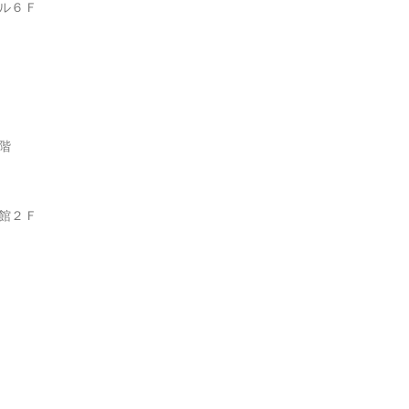
ル６Ｆ
階
館２Ｆ