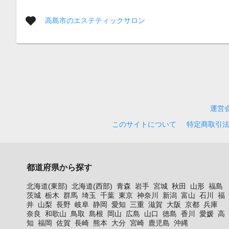
高島市のエステティックサロン
運営
このサイトについて
特定商取引
都道府県から探す
北海道(東部)
北海道(西部)
青森
岩手
宮城
秋田
山形
福島
茨城
栃木
群馬
埼玉
千葉
東京
神奈川
新潟
富山
石川
福
井
山梨
長野
岐阜
静岡
愛知
三重
滋賀
大阪
京都
兵庫
奈良
和歌山
鳥取
島根
岡山
広島
山口
徳島
香川
愛媛
高
知
福岡
佐賀
長崎
熊本
大分
宮崎
鹿児島
沖縄