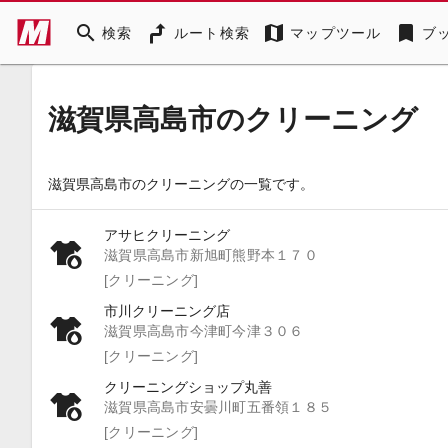
search
map
bookmark
検索
ルート検索
マップツール
ブ
滋賀県高島市のクリーニング
滋賀県高島市のクリーニングの一覧です。
アサヒクリーニング
滋賀県高島市新旭町熊野本１７０
[クリーニング]
市川クリーニング店
滋賀県高島市今津町今津３０６
[クリーニング]
クリーニングショップ丸善
滋賀県高島市安曇川町五番領１８５
[クリーニング]