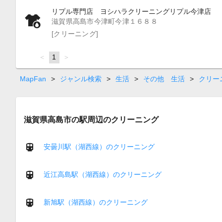
リプル専門店 ヨシハラクリーニングリプル今津店
滋賀県高島市今津町今津１６８８
[クリーニング]
page
You're
1
page
on
page
MapFan
>
ジャンル検索
>
生活
>
その他 生活
>
クリー
滋賀県高島市の駅周辺のクリーニング
安曇川駅（湖西線）のクリーニング
近江高島駅（湖西線）のクリーニング
新旭駅（湖西線）のクリーニング