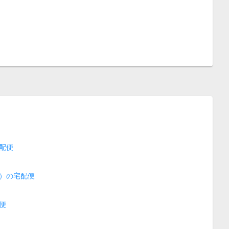
配便
）の宅配便
便