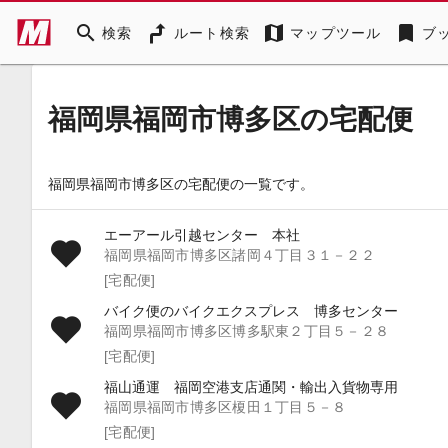
search
map
bookmark
検索
ルート検索
マップツール
ブ
福岡県福岡市博多区の宅配便
福岡県福岡市博多区の宅配便の一覧です。
エーアール引越センター 本社
福岡県福岡市博多区諸岡４丁目３１－２２
[宅配便]
バイク便のバイクエクスプレス 博多センター
福岡県福岡市博多区博多駅東２丁目５－２８
[宅配便]
福山通運 福岡空港支店通関・輸出入貨物専用
福岡県福岡市博多区榎田１丁目５－８
[宅配便]