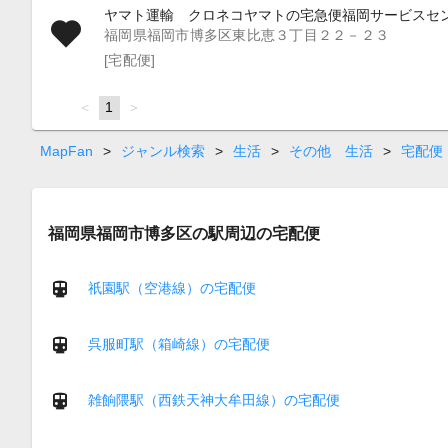
ヤマト運輸 クロネコヤマトの宅急便福岡サービスセ
福岡県福岡市博多区東比恵３丁目２２－２３
[宅配便]
page
You're
1
page
on
page
MapFan
>
ジャンル検索
>
生活
>
その他 生活
>
宅配便
福岡県福岡市博多区の駅周辺の宅配便
祇園駅（空港線）の宅配便
呉服町駅（箱崎線）の宅配便
雑餉隈駅（西鉄天神大牟田線）の宅配便