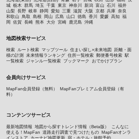
城
栃木
群馬
埼玉
千葉
東京
神奈川
新潟
富山
石川
福井
山梨
長野
岐阜
静岡
愛知
三重
滋賀
大阪
京都
兵庫
奈良
和歌山
鳥取
島根
岡山
広島
山口
徳島
香川
愛媛
高知
福
岡
佐賀
長崎
熊本
大分
宮崎
鹿児島
沖縄
地図検索サービス
検索
ルート検索
マップツール
住まい探し×未来地図
距離・面
積の計測
未来情報ランキング
住所一覧検索
郵便番号検索
駅
一覧検索
ジャンル一覧検索
ブックマーク
おでかけプラン
会員向けサービス
MapFan会員登録（無料）
MapFanプレミアム会員登録（有
料）
コンテンツサービス
最新地図情報
地図から探すトレンド情報（Beta版）
こんなに
使える！MapFan
道路走行調査で見つけたもの
MapFanオンラ
インストア
カーナビ地図更新
宿・ホテル・旅館予約