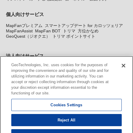
個人向けサービス
MapFanプレミアム
スマートアップデート for カロッツェリア
MapFanAssist
MapFan BOT
トリマ
方位かなめ
GeoQuest（ジオクエ）
トリマ ポイントサイト
法人向けサービス
GeoTechnologies, Inc. uses cookies for the purposes of
法人向け地図・位置情報サービス
WEBサイト・システム向け地
improving the convenience and quality of our site and for
図API
Windows PC向け地図開発キット
MapFan DB
住所確認
utilizing information in our marketing activity. You can
サービス
MAP WORLD+
トリマ広告
Geo-Research
スグロ
accept or reject collecting information through cookies at
ジ
your discretion except information essential to the
functioning of our site.
カーナビ地図更新サービス
Cookies Settings
MapFan スマートメンバーズ
カロッツェリア地図割プラス
KENWOOD MapFan Club
Reject All