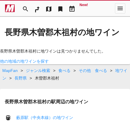
New!
menu
search
map
bookmark
event_note
長野県木曽郡木祖村の地ワイン
長野県木曽郡木祖村に地ワインは見つかりませんでした。
他の地域の地ワインを探す
MapFan
>
ジャンル検索
>
食べる
>
その他 食べる
>
地ワイ
ン
>
長野県
>
木曽郡木祖村
長野県木曽郡木祖村の駅周辺の地ワイン
藪原駅（中央本線）の地ワイン