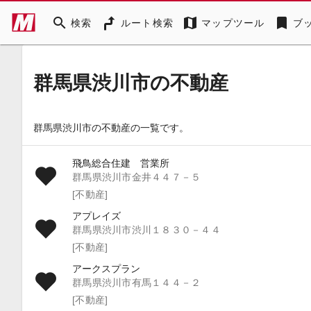
search
map
bookmark
検索
ルート検索
マップツール
ブ
群馬県渋川市の不動産
群馬県渋川市の不動産の一覧です。
飛鳥総合住建 営業所
群馬県渋川市金井４４７－５
[不動産]
アプレイズ
群馬県渋川市渋川１８３０－４４
[不動産]
アークスプラン
群馬県渋川市有馬１４４－２
[不動産]