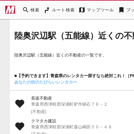
search
map
bookmark
検索
ルート検索
マップツール
ブ
陸奥沢辺駅（五能線）近くの不
陸奥沢辺駅（五能線）近くの不動産の一覧です。
■【予約できます】青森県のレンタカー探すなら絶対これ！［P
あなたの街のたびらいレンタカー
長坂不動産
青森県西津軽郡深浦町舮作鍋石７６－２
[不動産]
クマタカ建設
青森県西津軽郡深浦町森山嶋田５０－４６