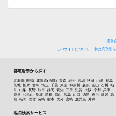
運営
このサイトについて
特定商取引
都道府県から探す
北海道(東部)
北海道(西部)
青森
岩手
宮城
秋田
山形
福島
茨城
栃木
群馬
埼玉
千葉
東京
神奈川
新潟
富山
石川
福
井
山梨
長野
岐阜
静岡
愛知
三重
滋賀
大阪
京都
兵庫
奈良
和歌山
鳥取
島根
岡山
広島
山口
徳島
香川
愛媛
高
知
福岡
佐賀
長崎
熊本
大分
宮崎
鹿児島
沖縄
地図検索サービス