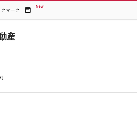
New!
event_note
ックマーク
動産
R］