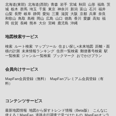
北海道(東部)
北海道(西部)
青森
岩手
宮城
秋田
山形
福島
茨
城
栃木
群馬
埼玉
千葉
東京
神奈川
新潟
富山
石川
福井
山梨
長野
岐阜
静岡
愛知
三重
滋賀
大阪
京都
兵庫
奈良
和歌山
鳥取
島根
岡山
広島
山口
徳島
香川
愛媛
高知
福
岡
佐賀
長崎
熊本
大分
宮崎
鹿児島
沖縄
地図検索サービス
検索
ルート検索
マップツール
住まい探し×未来地図
距離・面
積の計測
未来情報ランキング
住所一覧検索
郵便番号検索
駅
一覧検索
ジャンル一覧検索
ブックマーク
おでかけプラン
会員向けサービス
MapFan会員登録（無料）
MapFanプレミアム会員登録（有
料）
コンテンツサービス
最新地図情報
地図から探すトレンド情報（Beta版）
こんなに
使える！MapFan
道路走行調査で見つけたもの
MapFanオンラ