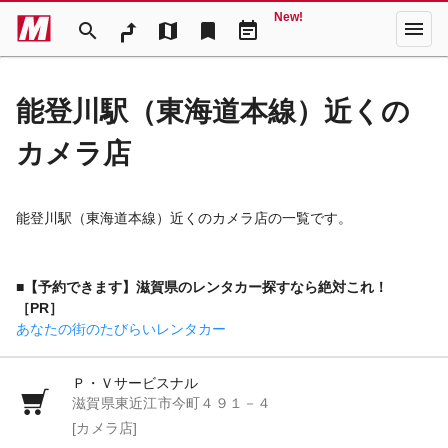
New!
menu
search
map
bookmark
event_note
能登川駅（東海道本線）近くの
カメラ店
能登川駅（東海道本線）近くのカメラ店の一覧です。
■【予約できます】滋賀県のレンタカー探すなら絶対これ！
［PR］
あなたの街のたびらいレンタカー
Ｐ・Ｖサービスナル
滋賀県東近江市今町４９１－４
[カメラ店]