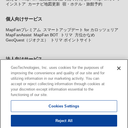
インストア
カーナビ地図更新
宿・ホテル・旅館予約
個人向けサービス
MapFanプレミアム
スマートアップデート for カロッツェリア
MapFanAssist
MapFan BOT
トリマ
方位かなめ
GeoQuest（ジオクエ）
トリマ ポイントサイト
法人向けサービス
GeoTechnologies, Inc. uses cookies for the purposes of
法人向け地図・位置情報サービス
WEBサイト・システム向け地
improving the convenience and quality of our site and for
図API
Windows PC向け地図開発キット
MapFan DB
住所確認
utilizing information in our marketing activity. You can
サービス
MAP WORLD+
トリマ広告
Geo-Research
スグロ
accept or reject collecting information through cookies at
ジ
your discretion except information essential to the
functioning of our site.
カーナビ地図更新サービス
Cookies Settings
MapFan スマートメンバーズ
カロッツェリア地図割プラス
KENWOOD MapFan Club
Reject All