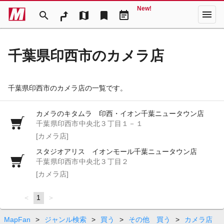
New!
menu
search
map
bookmark
event_note
千葉県印西市のカメラ店
千葉県印西市のカメラ店の一覧です。
カメラのキタムラ 印西・イオン千葉ニュータウン店
千葉県印西市中央北３丁目１－１
[カメラ店]
スタジオアリス イオンモール千葉ニュータウン店
千葉県印西市中央北３丁目２
[カメラ店]
page
You're
1
page
on
page
MapFan
>
ジャンル検索
>
買う
>
その他 買う
>
カメラ店