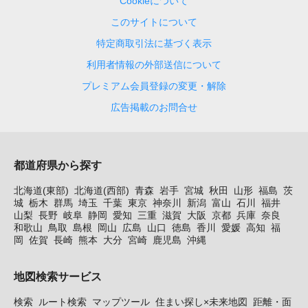
Cookieについて
このサイトについて
特定商取引法に基づく表示
利用者情報の外部送信について
プレミアム会員登録の変更・解除
広告掲載のお問合せ
都道府県から探す
北海道(東部)
北海道(西部)
青森
岩手
宮城
秋田
山形
福島
茨
城
栃木
群馬
埼玉
千葉
東京
神奈川
新潟
富山
石川
福井
山梨
長野
岐阜
静岡
愛知
三重
滋賀
大阪
京都
兵庫
奈良
和歌山
鳥取
島根
岡山
広島
山口
徳島
香川
愛媛
高知
福
岡
佐賀
長崎
熊本
大分
宮崎
鹿児島
沖縄
地図検索サービス
検索
ルート検索
マップツール
住まい探し×未来地図
距離・面