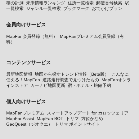
積の計測
未来情報ランキング
住所一覧検索
郵便番号検索
駅
一覧検索
ジャンル一覧検索
ブックマーク
おでかけプラン
会員向けサービス
MapFan会員登録（無料）
MapFanプレミアム会員登録（有
料）
コンテンツサービス
最新地図情報
地図から探すトレンド情報（Beta版）
こんなに
使える！MapFan
道路走行調査で見つけたもの
MapFanオンラ
インストア
カーナビ地図更新
宿・ホテル・旅館予約
個人向けサービス
MapFanプレミアム
スマートアップデート for カロッツェリア
MapFanAssist
MapFan BOT
トリマ
方位かなめ
GeoQuest（ジオクエ）
トリマ ポイントサイト