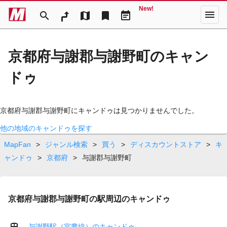
New!
menu
search
map
bookmark
event_note
京都府与謝郡与謝野町のキャン
ドゥ
京都府与謝郡与謝野町にキャンドゥは見つかりませんでした。
他の地域のキャンドゥを探す
MapFan
>
ジャンル検索
>
買う
>
ディスカウントストア
>
キ
ャンドゥ
>
京都府
>
与謝郡与謝野町
京都府与謝郡与謝野町の駅周辺のキャンドゥ
与謝野駅（宮豊線）のキャンドゥ