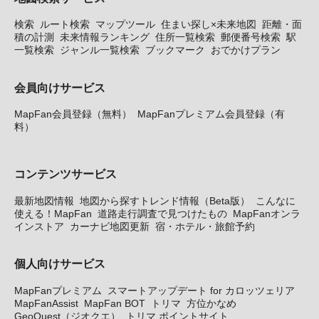
検索
ルート検索
マップツール
住まい探し×未来地図
距離・面
積の計測
未来情報ランキング
住所一覧検索
郵便番号検索
駅
一覧検索
ジャンル一覧検索
ブックマーク
おでかけプラン
会員向けサービス
MapFan会員登録（無料）
MapFanプレミアム会員登録（有
料）
コンテンツサービス
最新地図情報
地図から探すトレンド情報（Beta版）
こんなに
使える！MapFan
道路走行調査で見つけたもの
MapFanオンラ
インストア
カーナビ地図更新
宿・ホテル・旅館予約
個人向けサービス
MapFanプレミアム
スマートアップデート for カロッツェリア
MapFanAssist
MapFan BOT
トリマ
方位かなめ
GeoQuest（ジオクエ）
トリマ ポイントサイト