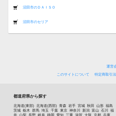
沼田市のＤＡＩＳＯ
沼田市のセリア
運営
このサイトについて
特定商取引
都道府県から探す
北海道(東部)
北海道(西部)
青森
岩手
宮城
秋田
山形
福島
茨城
栃木
群馬
埼玉
千葉
東京
神奈川
新潟
富山
石川
福
井
山梨
長野
岐阜
静岡
愛知
三重
滋賀
大阪
京都
兵庫