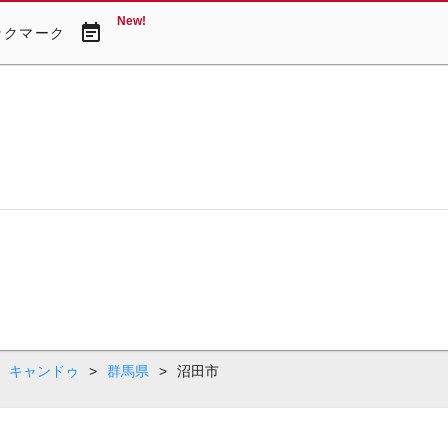
New!
event_note
ックマーク
キャンドゥ
>
群馬県
>
沼田市