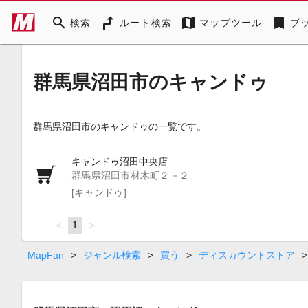
search
map
bookmark
検索
ルート検索
マップツール
ブ
群馬県沼田市のキャンドゥ
群馬県沼田市のキャンドゥの一覧です。
キャンドゥ沼田中央店
群馬県沼田市材木町２－２
[キャンドゥ]
page
You're
1
page
on
page
MapFan
>
ジャンル検索
>
買う
>
ディスカウントストア
>