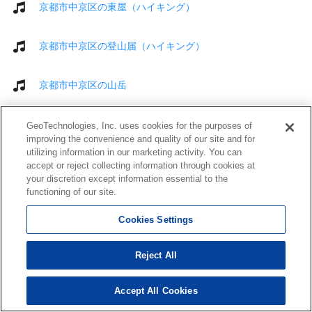
京都市中京区の東屋（ハイキング）
京都市中京区の登山届（ハイキング）
京都市中京区の山岳
京都市中京区の観光スポット
GeoTechnologies, Inc. uses cookies for the purposes of
improving the convenience and quality of our site and for
utilizing information in our marketing activity. You can
京都市中京区の世界遺産
accept or reject collecting information through cookies at
your discretion except information essential to the
functioning of our site.
Cookies Settings
Reject All
運営会社
Accept All Cookies
利用規約