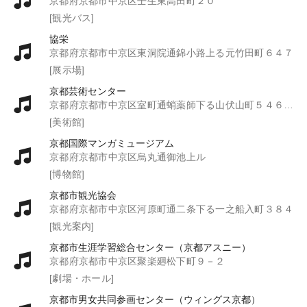
京都府京都市中京区壬生東高田町２０
[観光バス]
協栄
京都府京都市中京区東洞院通錦小路上る元竹田町６４７
[展示場]
京都芸術センター
京都府京都市中京区室町通蛸薬師下る山伏山町５４６－２
[美術館]
京都国際マンガミュージアム
京都府京都市中京区烏丸通御池上ル
[博物館]
京都市観光協会
京都府京都市中京区河原町通二条下る一之船入町３８４
[観光案内]
京都市生涯学習総合センター（京都アスニー）
京都府京都市中京区聚楽廻松下町９－２
[劇場・ホール]
京都市男女共同参画センター（ウィングス京都）