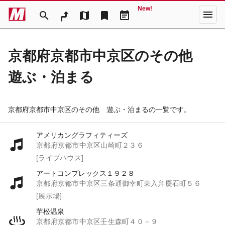
New!
menu
search
map
bookmark
event_note
京都府京都市中京区のその他
遊ぶ・泊まる
京都府京都市中京区のその他 遊ぶ・泊まるの一覧です。
アメリカングラフィティーズ
京都府京都市中京区山崎町２３６
[ライブハウス]
アートコンプレックス１９２８
京都府京都市中京区三条通御幸町東入弁慶石町５６
[展示場]
芋松温泉
京都府京都市中京区壬生森町４０－９