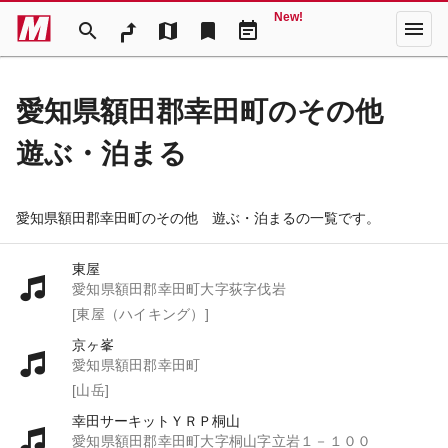
New!
menu
search
map
bookmark
event_note
愛知県額田郡幸田町のその他
遊ぶ・泊まる
愛知県額田郡幸田町のその他 遊ぶ・泊まるの一覧です。
東屋
愛知県額田郡幸田町大字荻字伐岩
[東屋（ハイキング）]
京ヶ峯
愛知県額田郡幸田町
[山岳]
幸田サーキットＹＲＰ桐山
愛知県額田郡幸田町大字桐山字立岩１－１００