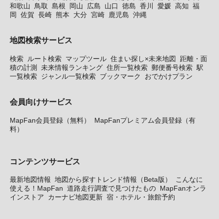
和歌山
鳥取
島根
岡山
広島
山口
徳島
香川
愛媛
高知
福
岡
佐賀
長崎
熊本
大分
宮崎
鹿児島
沖縄
地図検索サービス
検索
ルート検索
マップツール
住まい探し×未来地図
距離・面
積の計測
未来情報ランキング
住所一覧検索
郵便番号検索
駅
一覧検索
ジャンル一覧検索
ブックマーク
おでかけプラン
会員向けサービス
MapFan会員登録（無料）
MapFanプレミアム会員登録（有
料）
コンテンツサービス
最新地図情報
地図から探すトレンド情報（Beta版）
こんなに
使える！MapFan
道路走行調査で見つけたもの
MapFanオンラ
インストア
カーナビ地図更新
宿・ホテル・旅館予約