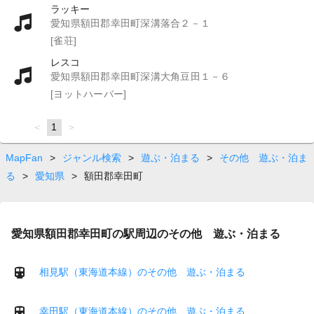
ラッキー
愛知県額田郡幸田町深溝落合２－１
[雀荘]
レスコ
愛知県額田郡幸田町深溝大角豆田１－６
[ヨットハーバー]
page
You're
1
page
on
page
MapFan
>
ジャンル検索
>
遊ぶ・泊まる
>
その他 遊ぶ・泊ま
る
>
愛知県
>
額田郡幸田町
愛知県額田郡幸田町の駅周辺のその他 遊ぶ・泊まる
相見駅（東海道本線）のその他 遊ぶ・泊まる
幸田駅（東海道本線）のその他 遊ぶ・泊まる