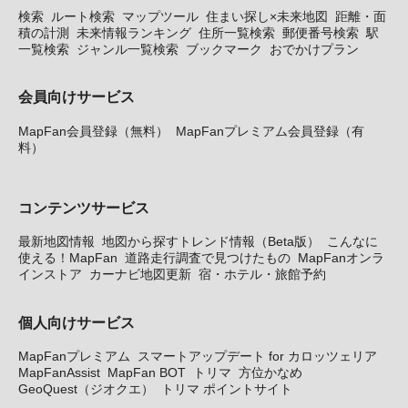
検索
ルート検索
マップツール
住まい探し×未来地図
距離・面
積の計測
未来情報ランキング
住所一覧検索
郵便番号検索
駅
一覧検索
ジャンル一覧検索
ブックマーク
おでかけプラン
会員向けサービス
MapFan会員登録（無料）
MapFanプレミアム会員登録（有
料）
コンテンツサービス
最新地図情報
地図から探すトレンド情報（Beta版）
こんなに
使える！MapFan
道路走行調査で見つけたもの
MapFanオンラ
インストア
カーナビ地図更新
宿・ホテル・旅館予約
個人向けサービス
MapFanプレミアム
スマートアップデート for カロッツェリア
MapFanAssist
MapFan BOT
トリマ
方位かなめ
GeoQuest（ジオクエ）
トリマ ポイントサイト