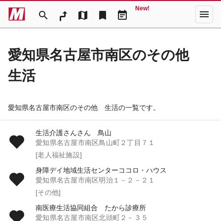
New!
menu
search
map
bookmark
event_note
愛知県名古屋市南区のその他
生活
愛知県名古屋市南区のその他 生活の一覧です。
生活介護さんさん 鳥山
愛知県名古屋市南区鳥山町２丁目７１
[老人福祉施設]
身障デイ地域生活センターココロ・ハウス
愛知県名古屋市南区明治１－２－２１
[その他]
南医療生活協同組合 たから診療所
愛知県名古屋市南区北頭町２－３５