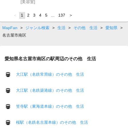
[美容室]
page
You're
1
page
2
page
3
page
4
page
5
page
...
page
137
page
on
page
MapFan
>
ジャンル検索
>
生活
>
その他 生活
>
愛知県
>
名古屋市南区
愛知県名古屋市南区の駅周辺のその他 生活
大江駅（名鉄常滑線）のその他 生活
大江駅（名鉄築港線）のその他 生活
笠寺駅（東海道本線）のその他 生活
桜駅（名鉄名古屋本線）のその他 生活