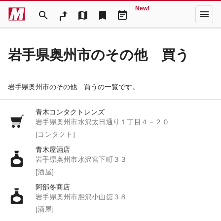
New!
menu
search
map
bookmark
event_note
岩手県奥州市のその他 買う
岩手県奥州市のその他 買うの一覧です。
青木コンタクトレンズ
岩手県奥州市水沢太日通り１丁目４－２０
[コンタクト]
青木屋酒店
岩手県奥州市水沢宮下町３３
[酒屋]
阿部冬商店
岩手県奥州市胆沢小山舘３８
[酒屋]