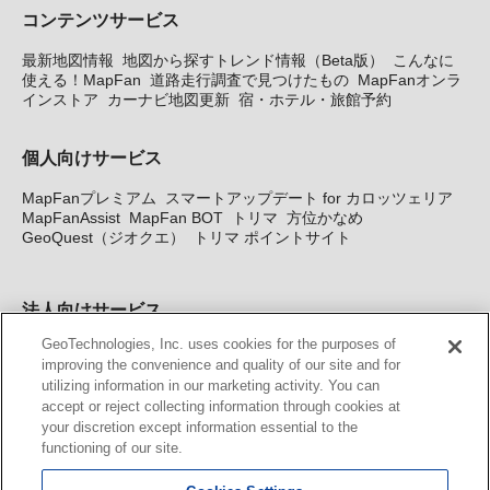
コンテンツサービス
最新地図情報
地図から探すトレンド情報（Beta版）
こんなに
使える！MapFan
道路走行調査で見つけたもの
MapFanオンラ
インストア
カーナビ地図更新
宿・ホテル・旅館予約
個人向けサービス
MapFanプレミアム
スマートアップデート for カロッツェリア
MapFanAssist
MapFan BOT
トリマ
方位かなめ
GeoQuest（ジオクエ）
トリマ ポイントサイト
法人向けサービス
GeoTechnologies, Inc. uses cookies for the purposes of
法人向け地図・位置情報サービス
WEBサイト・システム向け地
improving the convenience and quality of our site and for
図API
Windows PC向け地図開発キット
MapFan DB
住所確認
utilizing information in our marketing activity. You can
サービス
MAP WORLD+
トリマ広告
Geo-Research
スグロ
accept or reject collecting information through cookies at
ジ
your discretion except information essential to the
functioning of our site.
カーナビ地図更新サービス