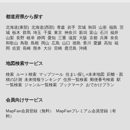
都道府県から探す
北海道(東部)
北海道(西部)
青森
岩手
宮城
秋田
山形
福島
茨
城
栃木
群馬
埼玉
千葉
東京
神奈川
新潟
富山
石川
福井
山梨
長野
岐阜
静岡
愛知
三重
滋賀
大阪
京都
兵庫
奈良
和歌山
鳥取
島根
岡山
広島
山口
徳島
香川
愛媛
高知
福
岡
佐賀
長崎
熊本
大分
宮崎
鹿児島
沖縄
地図検索サービス
検索
ルート検索
マップツール
住まい探し×未来地図
距離・面
積の計測
未来情報ランキング
住所一覧検索
郵便番号検索
駅
一覧検索
ジャンル一覧検索
ブックマーク
おでかけプラン
会員向けサービス
MapFan会員登録（無料）
MapFanプレミアム会員登録（有
料）