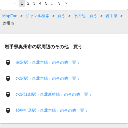
page
You're
1
page
2
page
3
page
4
page
5
page
...
page
9
page
on
page
MapFan
>
ジャンル検索
>
買う
>
その他 買う
>
岩手県
>
奥州市
岩手県奥州市の駅周辺のその他 買う
前沢駅（東北本線）のその他 買う
水沢駅（東北本線）のその他 買う
水沢江刺駅（東北新幹線）のその他 買う
陸中折居駅（東北本線）のその他 買う