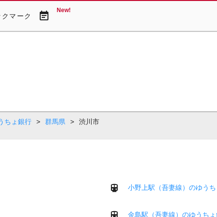
New!
event_note
ックマーク
うちょ銀行
>
群馬県
>
渋川市
小野上駅（吾妻線）のゆうち
金島駅（吾妻線）のゆうちょ