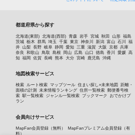
都道府県から探す
北海道(東部)
北海道(西部)
青森
岩手
宮城
秋田
山形
福島
茨城
栃木
群馬
埼玉
千葉
東京
神奈川
新潟
富山
石川
福
井
山梨
長野
岐阜
静岡
愛知
三重
滋賀
大阪
京都
兵庫
奈良
和歌山
鳥取
島根
岡山
広島
山口
徳島
香川
愛媛
高
知
福岡
佐賀
長崎
熊本
大分
宮崎
鹿児島
沖縄
地図検索サービス
検索
ルート検索
マップツール
住まい探し×未来地図
距離・
面積の計測
未来情報ランキング
住所一覧検索
郵便番号検
索
駅一覧検索
ジャンル一覧検索
ブックマーク
おでかけプ
ラン
会員向けサービス
MapFan会員登録（無料）
MapFanプレミアム会員登録（有
料）