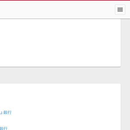
menu
ょ銀行
銀行