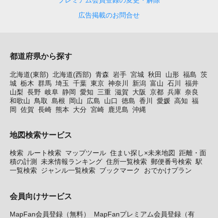
広告掲載のお問合せ
都道府県から探す
北海道(東部)
北海道(西部)
青森
岩手
宮城
秋田
山形
福島
茨
城
栃木
群馬
埼玉
千葉
東京
神奈川
新潟
富山
石川
福井
山梨
長野
岐阜
静岡
愛知
三重
滋賀
大阪
京都
兵庫
奈良
和歌山
鳥取
島根
岡山
広島
山口
徳島
香川
愛媛
高知
福
岡
佐賀
長崎
熊本
大分
宮崎
鹿児島
沖縄
地図検索サービス
検索
ルート検索
マップツール
住まい探し×未来地図
距離・面
積の計測
未来情報ランキング
住所一覧検索
郵便番号検索
駅
一覧検索
ジャンル一覧検索
ブックマーク
おでかけプラン
会員向けサービス
MapFan会員登録（無料）
MapFanプレミアム会員登録（有