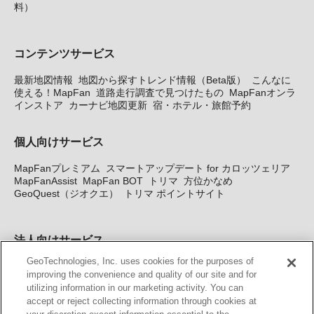
料）
コンテンツサービス
最新地図情報
地図から探すトレンド情報（Beta版）
こんなに
使える！MapFan
道路走行調査で見つけたもの
MapFanオンラ
インストア
カーナビ地図更新
宿・ホテル・旅館予約
個人向けサービス
MapFanプレミアム
スマートアップデート for カロッツェリア
MapFanAssist
MapFan BOT
トリマ
方位かなめ
GeoQuest（ジオクエ）
トリマ ポイントサイト
法人向けサービス
GeoTechnologies, Inc. uses cookies for the purposes of
法人向け地図・位置情報サービス
WEBサイト・システム向け地
improving the convenience and quality of our site and for
図API
Windows PC向け地図開発キット
MapFan DB
住所確認
utilizing information in our marketing activity. You can
サービス
MAP WORLD+
トリマ広告
Geo-Research
スグロ
accept or reject collecting information through cookies at
ジ