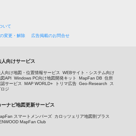
について
の変更・解除
広告掲載のお問合せ
法人向けサービス
法人向け地図・位置情報サービス
WEBサイト・システム向け
図API
Windows PC向け地図開発キット
MapFan DB
住所
確認サービス
MAP WORLD+
トリマ広告
Geo-Research
ス
グロジ
カーナビ地図更新サービス
apFan スマートメンバーズ
カロッツェリア地図割プラス
ENWOOD MapFan Club