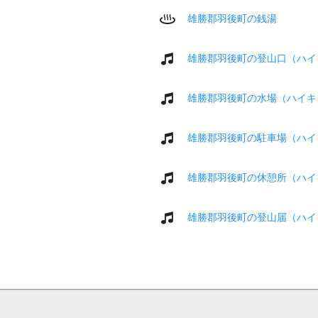
雄勝郡羽後町の銭湯
雄勝郡羽後町の登山口（ハイ
雄勝郡羽後町の水場（ハイキ
雄勝郡羽後町の駐車場（ハイ
雄勝郡羽後町の休憩所（ハイ
雄勝郡羽後町の登山届（ハイ