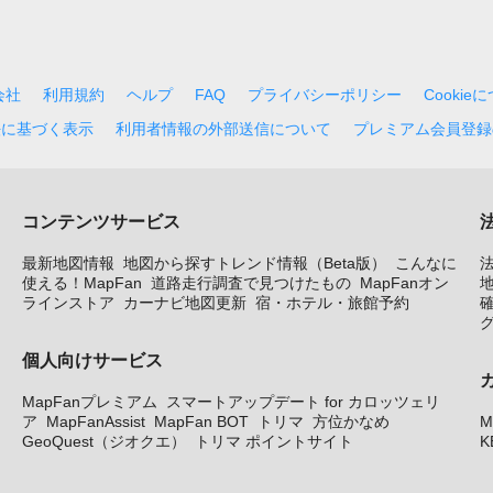
会社
利用規約
ヘルプ
FAQ
プライバシーポリシー
Cookie
法に基づく表示
利用者情報の外部送信について
プレミアム会員登録
コンテンツサービス
最新地図情報
地図から探すトレンド情報（Beta版）
こんなに
使える！MapFan
道路走行調査で見つけたもの
MapFanオン
地
ラインストア
カーナビ地図更新
宿・ホテル・旅館予約
個人向けサービス
MapFanプレミアム
スマートアップデート for カロッツェリ
ア
MapFanAssist
MapFan BOT
トリマ
方位かなめ
M
GeoQuest（ジオクエ）
トリマ ポイントサイト
K