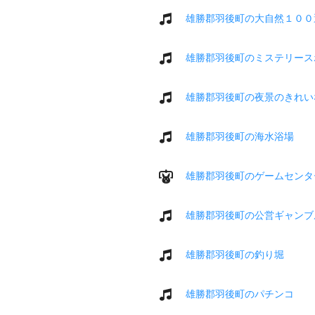
雄勝郡羽後町の大自然１００
雄勝郡羽後町のミステリース
雄勝郡羽後町の夜景のきれい
雄勝郡羽後町の海水浴場
雄勝郡羽後町のゲームセンタ
雄勝郡羽後町の公営ギャンブ
雄勝郡羽後町の釣り堀
雄勝郡羽後町のパチンコ