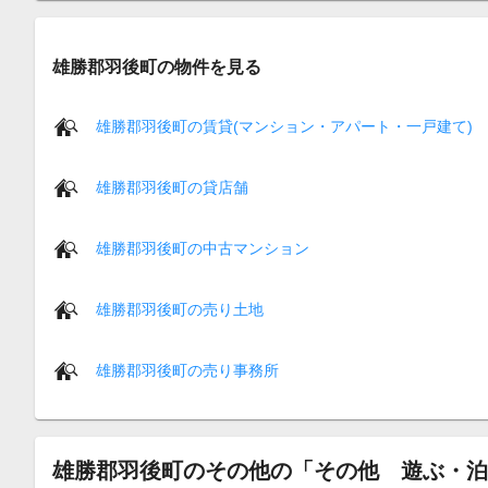
雄勝郡羽後町の物件を見る
雄勝郡羽後町の賃貸(マンション・アパート・一戸建て)
雄勝郡羽後町の貸店舗
雄勝郡羽後町の中古マンション
雄勝郡羽後町の売り土地
雄勝郡羽後町の売り事務所
雄勝郡羽後町のその他の「その他 遊ぶ・泊