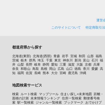
運営
このサイトについて
特定商取引
都道府県から探す
北海道(東部)
北海道(西部)
青森
岩手
宮城
秋田
山形
福島
茨城
栃木
群馬
埼玉
千葉
東京
神奈川
新潟
富山
石川
福
井
山梨
長野
岐阜
静岡
愛知
三重
滋賀
大阪
京都
兵庫
奈良
和歌山
鳥取
島根
岡山
広島
山口
徳島
香川
愛媛
高
知
福岡
佐賀
長崎
熊本
大分
宮崎
鹿児島
沖縄
地図検索サービス
検索
ルート検索
マップツール
住まい探し×未来地図
距離・
面積の計測
未来情報ランキング
住所一覧検索
郵便番号検
索
駅一覧検索
ジャンル一覧検索
ブックマーク
おでかけプ