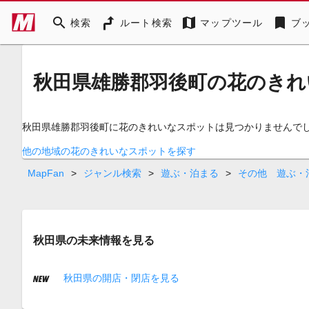
search
map
bookmark
検索
ルート検索
マップツール
ブ
秋田県雄勝郡羽後町の花のきれ
秋田県雄勝郡羽後町に花のきれいなスポットは見つかりませんで
他の地域の花のきれいなスポットを探す
MapFan
>
ジャンル検索
>
遊ぶ・泊まる
>
その他 遊ぶ・
秋田県の未来情報を見る
秋田県の開店・閉店を見る