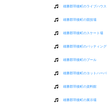
雄勝郡羽後町のライブハウス
雄勝郡羽後町の競技場
雄勝郡羽後町のスケート場
雄勝郡羽後町のバッティング
雄勝郡羽後町のプール
雄勝郡羽後町のヨットハーバ
雄勝郡羽後町の資料館
雄勝郡羽後町の展示場