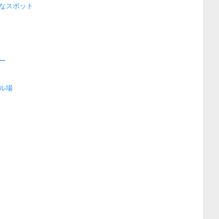
なスポット
ー
ル場