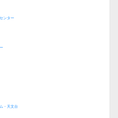
センター
ー
ム・天文台