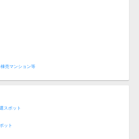
一棟売マンション等
選スポット
ポット