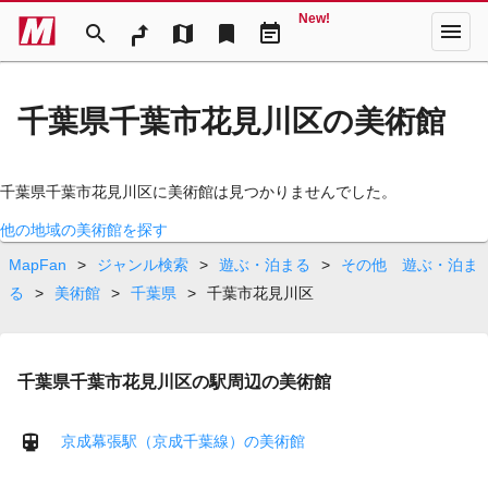
New!
menu
search
map
bookmark
event_note
千葉県千葉市花見川区の美術館
千葉県千葉市花見川区に美術館は見つかりませんでした。
他の地域の美術館を探す
MapFan
>
ジャンル検索
>
遊ぶ・泊まる
>
その他 遊ぶ・泊ま
る
>
美術館
>
千葉県
>
千葉市花見川区
千葉県千葉市花見川区の駅周辺の美術館
京成幕張駅（京成千葉線）の美術館