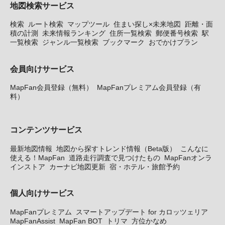
地図検索サービス
検索
ルート検索
マップツール
住まい探し×未来地図
距離・面
積の計測
未来情報ランキング
住所一覧検索
郵便番号検索
駅
一覧検索
ジャンル一覧検索
ブックマーク
おでかけプラン
会員向けサービス
MapFan会員登録（無料）
MapFanプレミアム会員登録（有
料）
コンテンツサービス
最新地図情報
地図から探すトレンド情報（Beta版）
こんなに
使える！MapFan
道路走行調査で見つけたもの
MapFanオンラ
インストア
カーナビ地図更新
宿・ホテル・旅館予約
個人向けサービス
MapFanプレミアム
スマートアップデート for カロッツェリア
MapFanAssist
MapFan BOT
トリマ
方位かなめ