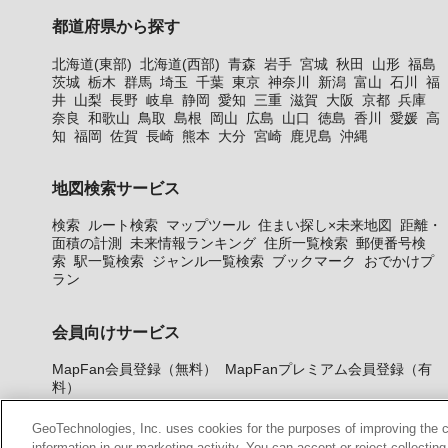
都道府県から探す
北海道(東部)
北海道(西部)
青森
岩手
宮城
秋田
山形
福島
茨城
栃木
群馬
埼玉
千葉
東京
神奈川
新潟
富山
石川
福
井
山梨
長野
岐阜
静岡
愛知
三重
滋賀
大阪
京都
兵庫
奈良
和歌山
鳥取
島根
岡山
広島
山口
徳島
香川
愛媛
高
知
福岡
佐賀
長崎
熊本
大分
宮崎
鹿児島
沖縄
地図検索サービス
検索
ルート検索
マップツール
住まい探し×未来地図
距離・
面積の計測
未来情報ランキング
住所一覧検索
郵便番号検
索
駅一覧検索
ジャンル一覧検索
ブックマーク
おでかけプ
ラン
会員向けサービス
MapFan会員登録（無料）
MapFanプレミアム会員登録（有
料）
GeoTechnologies, Inc. uses cookies for the purposes of improving the con
information in our marketing activity. You can accept or reject collectin