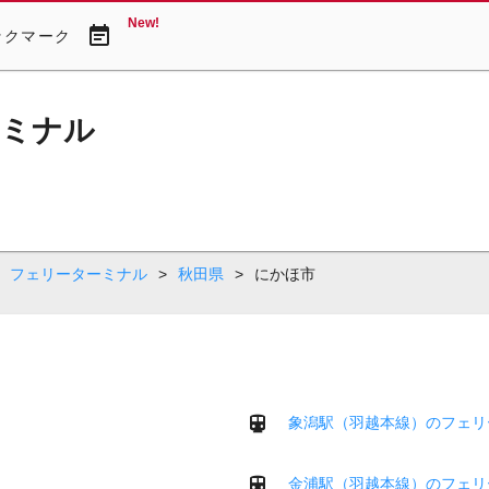
New!
event_note
ックマーク
ーミナル
フェリーターミナル
>
秋田県
>
にかほ市
象潟駅（羽越本線）のフェリ
金浦駅（羽越本線）のフェリ