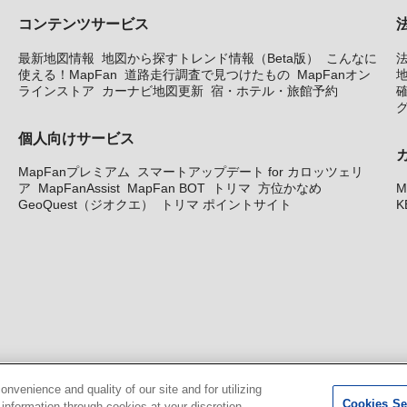
コンテンツサービス
最新地図情報
地図から探すトレンド情報（Beta版）
こんなに
使える！MapFan
道路走行調査で見つけたもの
MapFanオン
地
ラインストア
カーナビ地図更新
宿・ホテル・旅館予約
個人向けサービス
MapFanプレミアム
スマートアップデート for カロッツェリ
ア
MapFanAssist
MapFan BOT
トリマ
方位かなめ
M
GeoQuest（ジオクエ）
トリマ ポイントサイト
K
venience and quality of our site and for utilizing
Cookies Se
g information through cookies at your discretion